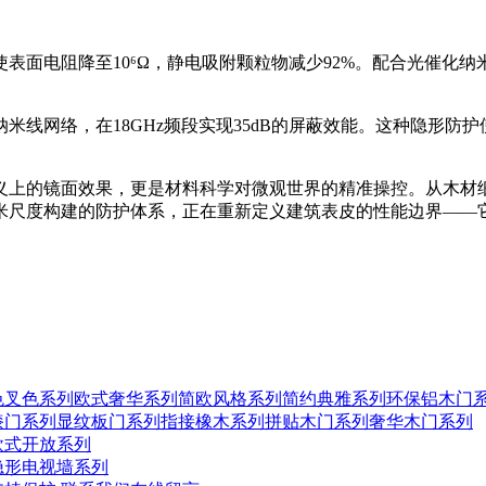
表面电阻降至10⁶Ω，静电吸附颗粒物减少92%。配合光催化
米线网络，在18GHz频段实现35dB的屏蔽效能。这种隐形防
义上的镜面效果，更是材料科学对微观世界的精准操控。从木材
米尺度构建的防护体系，正在重新定义建筑表皮的性能边界——
色叉色系列
欧式奢华系列
简欧风格系列
简约典雅系列
环保铝木门
漆门系列
显纹板门系列
指接橡木系列
拼贴木门系列
奢华木门系列
欧式开放系列
隐形电视墙系列