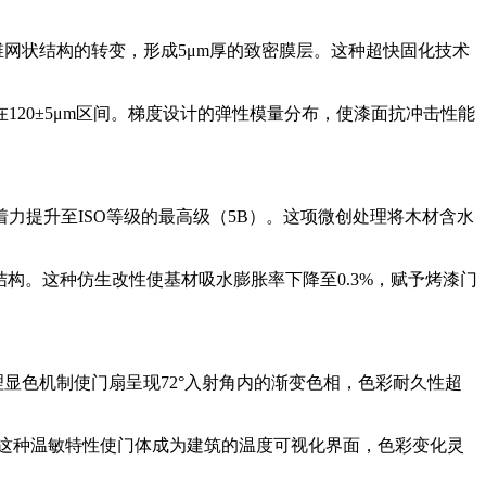
维网状结构的转变，形成5μm厚的致密膜层。这种超快固化技术
20±5μm区间。梯度设计的弹性模量分布，使漆面抗冲击性能
力提升至ISO等级的最高级（5B）。这项微创处理将木材含水
结构。这种仿生改性使基材吸水膨胀率下降至0.3%，赋予烤漆门
显色机制使门扇呈现72°入射角内的渐变色相，色彩耐久性超
。这种温敏特性使门体成为建筑的温度可视化界面，色彩变化灵