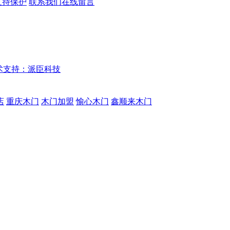
支持保护
联系我们
在线留言
术支持：派臣科技
店
重庆木门
木门加盟
愉心木门
鑫顺来木门