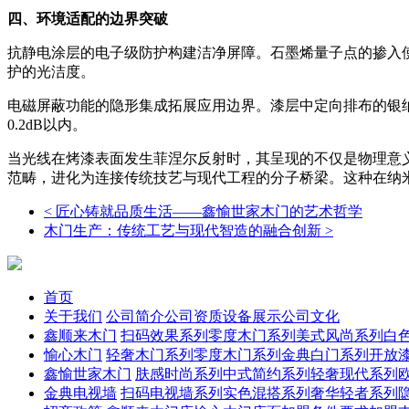
四、环境适配的边界突破
抗静电涂层的电子级防护构建洁净屏障。石墨烯量子点的掺入使
护的光洁度。
电磁屏蔽功能的隐形集成拓展应用边界。漆层中定向排布的银纳
0.2dB以内。
当光线在烤漆表面发生菲涅尔反射时，其呈现的不仅是物理意
范畴，进化为连接传统技艺与现代工程的分子桥梁。这种在纳
< 匠心铸就品质生活——鑫愉世家木门的艺术哲学
‌木门生产：传统工艺与现代智造的融合创新 >
首页
关于我们
公司简介
公司资质
设备展示
公司文化
鑫顺来木门
扫码效果系列
零度木门系列
美式风尚系列
白
愉心木门
轻奢木门系列
零度木门系列
金典白门系列
开放
鑫愉世家木门
肤感时尚系列
中式简约系列
轻奢现代系列
金典电视墙
扫码电视墙系列
实色混搭系列
奢华轻者系列