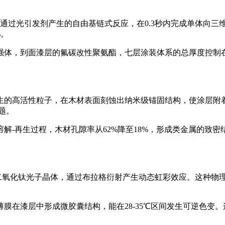
通过光引发剂产生的自由基链式反应，在0.3秒内完成单体向三
%。
体，到面漆层的氟碳改性聚氨酯，七层涂装体系的总厚度控制在1
的高活性粒子，在木材表面刻蚀出纳米级锚固结构，使涂层附着
题。
-再生过程，木材孔隙率从62%降至18%，形成类金属的致密
m二氧化钛光子晶体，通过布拉格衍射产生动态虹彩效应。这种物理
膜在漆层中形成微胶囊结构，能在28-35℃区间发生可逆色变