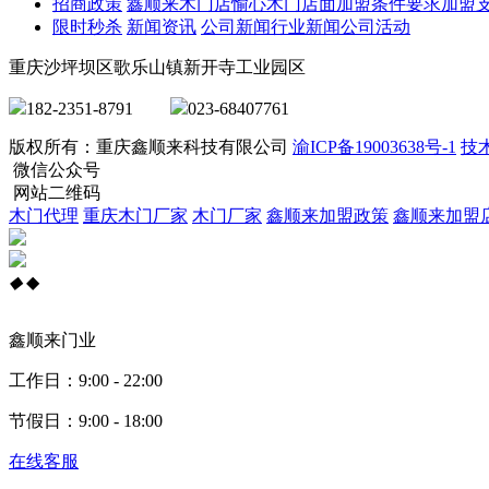
招商政策
鑫顺来木门店
愉心木门店面
加盟条件要求
加盟
限时秒杀
新闻资讯
公司新闻
行业新闻
公司活动
重庆沙坪坝区歌乐山镇新开寺工业园区
182-2351-8791
023-68407761
版权所有：重庆鑫顺来科技有限公司
渝ICP备19003638号-1
技
微信公众号
网站二维码
木门代理
重庆木门厂家
木门厂家
鑫顺来加盟政策
鑫顺来加盟
◆
◆
鑫顺来门业
工作日：9:00 - 22:00
节假日：9:00 - 18:00
在线客服