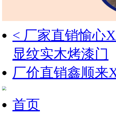
< 厂家直销愉心X
显纹实木烤漆门
厂价直销鑫顺来X-
首页